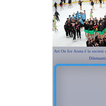
Art On Ice Aosta è la società c
Dilettanti