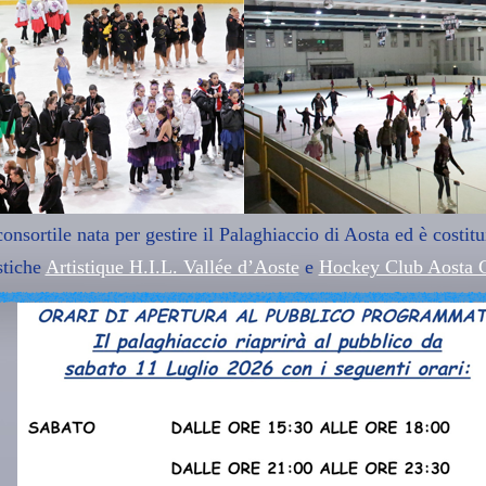
onsortile nata per gestire il Palaghiaccio di Aosta ed è costit
stiche
Artistique H.I.L. Vallée d’Aoste
e
Hockey Club Aosta G