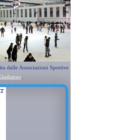
uita dalle Associazioni Sportive
ladiators
.