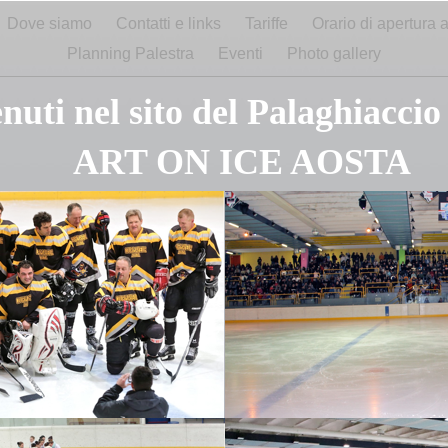
Dove siamo
Contatti e links
Tariffe
Orario di apertura 
Planning Palestra
Eventi
Photo gallery
uti nel sito del Palaghiaccio
ART ON ICE AOSTA